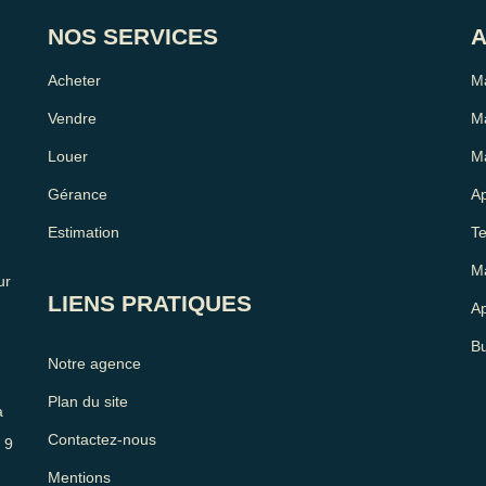
NOS SERVICES
A
Acheter
Ma
Vendre
M
Louer
Ma
Gérance
Ap
Estimation
Te
Ma
ur
LIENS PRATIQUES
Ap
Bu
Notre agence
Plan du site
à
Contactez-nous
 9
Mentions