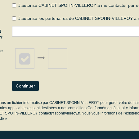
J'autorise CABINET SPOHN-VILLEROY à me contacter par e-mai
J'autorise les partenaires de CABINET SPOHN-VILLEROY à m
N-
 ?
de
Continuer
es dans un fichier informatisé par CABINET SPOHN-VILLEROY pour gérer votre deman
égales applicables et sont destinées à nos conseillers Conformément à la loi « infor
INET SPOHN-VILLEROY contact@spohnvilleroy.fr. Nous vous informons de l'existence
fr/
»