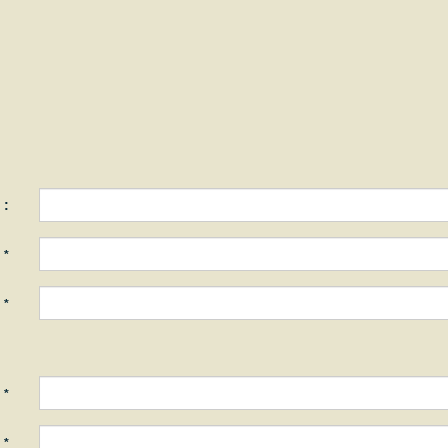
 :
:
*
:
*
:
*
:
*