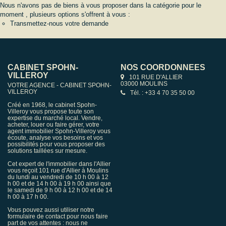
Nous n'avons pas de biens à vous proposer dans la catégorie pour le
moment , plusieurs options s'offrent à vous :
Transmettez-nous votre demande
CABINET SPOHN-
NOS COORDONNÉES
VILLEROY
101 RUE D'ALLIER
03000 MOULINS
VOTRE AGENCE - CABINET SPOHN-
VILLEROY
Tél. : +33 4 70 35 50 00
Créé en 1968, le cabinet Spohn-
Villeroy vous propose toute son
expertise du marché local. Vendre,
acheter, louer ou faire gérer, votre
agent immobilier Spohn-Villeroy vous
écoute, analyse vos besoins et vos
possibilités pour vous proposer des
solutions taillées sur mesure.
Cet expert de l'immobilier dans l'Allier
vous reçoit 101 rue d'Allier à Moulins
du lundi au vendredi de 10 h 00 à 12
h 00 et de 14 h 00 à 19 h 00 ainsi que
le samedi de 9 h 00 à 12 h 00 et de 14
h 00 à 17 h 00.
Vous pouvez aussi utiliser notre
formulaire de contact pour nous faire
part de vos attentes : nous ne