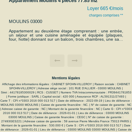
Studio non meublé - Centre-Ville
5 €/mois
Loyer 359 €/
omprises **
charges compris
MOULINS 03000
e entrée,
Avenue Meunier - Studio situé proche de la gare au 
(plaques,
étage sans ascenseur comprenant une kitchenette,
 une salle
pièce à vivre et une salle d'eau avec WC. Chauffag
et double
production d'eau chaude électrique. Double vitrage
s charges
annexe : une cave. DISPONIBLE DE SUITE !
ns, l'eau
u chaude.
Mentions légales
Affichage des informations légales : CABINET SPOHN-VILLEROY | Raison sociale : CABINET
SPOHN-VILLEROY | Adresse siège social : 101 RUE D'ALLIER - 03000 MOULINS |
Siret : 44178185300029 | RCS : CUSSET | Numero TVA Intracommunautaire : FR39441781853
| Forme juridique : SARL | Capital social : 420 000 | Assurance RCP : AL591311/27493 |
Carte T : CPI n°0303 2016 000 013 517 | Date de délivrance : 2022-09-19 | Lieu de délivrance :
MOULINS 03000 MOULINS | Caisse de garantie financière : NC. | N° de caisse de garantie : NC
| Adresse caisse de garantie : NC | Montant de la garantie financière : NC | Carte G : CPI n°0303
2016 000 013 517 | Date de délivrance : 2026-01-01 | Lieu de délivrance : 03000 MOULINS
03000 MOULINS | Caisse de garantie financière : CEGC | N° de caisse de garantie :
27493GES221 | Adresse caisse de garantie : 59 avenue Pierre Mendès France 75013 PARIS |
Montant de la garantie financière : 530.000 € | Carte S : CPI n°0303 2016 000 013 517 | Date
de délivrance : 2026-01-01 | Lieu de délivrance : 03000 MOULINS 03000 MOULINS | Caisse de