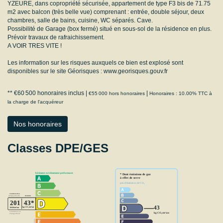
YZEURE, dans copropriété sécurisée, appartement de type F3 bis de 71.75
m2 avec balcon (très belle vue) comprenant : entrée, double séjour, deux
chambres, salle de bains, cuisine, WC séparés. Cave.
Possibilité de Garage (box fermé) situé en sous-sol de la résidence en plus.
Prévoir travaux de rafraichissement.
A VOIR TRES VITE !
Les information sur les risques auxquels ce bien est explosé sont
disponibles sur le site Géorisques : www.georisques.gouv.fr
** €60 500
honoraires inclus
|
|
€55 000
hors honoraires
Honoraires : 10.00% TTC à
la charge de l'acquéreur
Nos honoraires
Classes DPE/GES