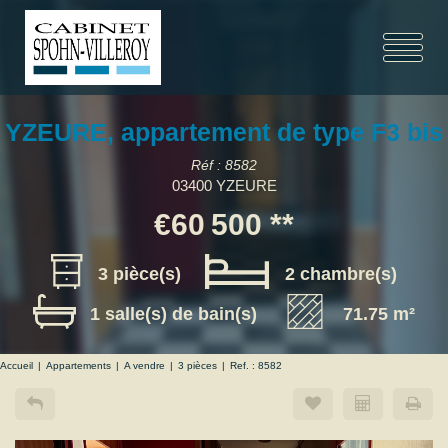
YZEURE, appartement de type F3 bis
Réf : 8582
03400 YZEURE
€60 500
**
3 pièce(s)
2 chambre(s)
1 salle(s) de bain(s)
71.75 m²
Accueil
Appartements
A vendre
3 pièces
Ref. : 8582