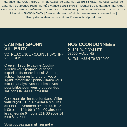
garantie financière : GEGC | N° de caisse de garantie : 27493SYN221 | Adresse caisse de
garantie : 59 avenue Pierre Mendès France 75013 PARIS | Montant de la garantie financière :
3.400.000 € | Nom du médiateur : vivons mieux ensemble | Adresse du médiateur : 465 av de la
Libération 54000 NANCY | Adresse du site :
médiation-vivons-mieux-ensemble.fr
|
Entreprise juridiquement et financièrement indépendante
CABINET SPOHN-
NOS COORDONNÉES
VILLEROY
101 RUE D'ALLIER
03000 MOULINS
VOTRE AGENCE - CABINET SPOHN-
VILLEROY
Tél. : +33 4 70 35 50 00
Créé en 1968, le cabinet Spohn-
Villeroy vous propose toute son
expertise du marché local. Vendre,
acheter, louer ou faire gérer, votre
agent immobilier Spohn-Villeroy vous
écoute, analyse vos besoins et vos
possibilités pour vous proposer des
solutions taillées sur mesure.
Cet expert de l'immobilier dans l'Allier
vous reçoit 101 rue d'Allier à Moulins
du lundi au vendredi de 10 h 00 à 12
h 00 et de 14 h 00 à 19 h 00 ainsi que
le samedi de 9 h 00 à 12 h 00 et de 14
h 00 à 17 h 00.
Vous pouvez aussi utiliser notre