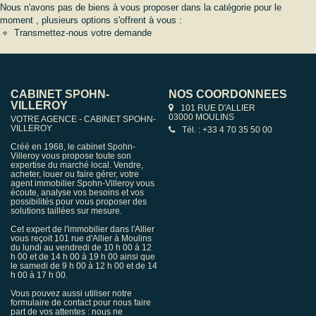
Nous n'avons pas de biens à vous proposer dans la catégorie pour le
moment , plusieurs options s'offrent à vous :
Transmettez-nous votre demande
CABINET SPOHN-
NOS COORDONNÉES
VILLEROY
101 RUE D'ALLIER
03000 MOULINS
VOTRE AGENCE - CABINET SPOHN-
VILLEROY
Tél. : +33 4 70 35 50 00
Créé en 1968, le cabinet Spohn-
Villeroy vous propose toute son
expertise du marché local. Vendre,
acheter, louer ou faire gérer, votre
agent immobilier Spohn-Villeroy vous
écoute, analyse vos besoins et vos
possibilités pour vous proposer des
solutions taillées sur mesure.
Cet expert de l'immobilier dans l'Allier
vous reçoit 101 rue d'Allier à Moulins
du lundi au vendredi de 10 h 00 à 12
h 00 et de 14 h 00 à 19 h 00 ainsi que
le samedi de 9 h 00 à 12 h 00 et de 14
h 00 à 17 h 00.
Vous pouvez aussi utiliser notre
formulaire de contact pour nous faire
part de vos attentes : nous ne